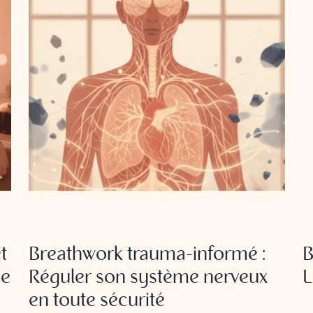
BREATHWORK
B
t
Breathwork trauma-informé :
B
ce
Réguler son système nerveux
L
en toute sécurité