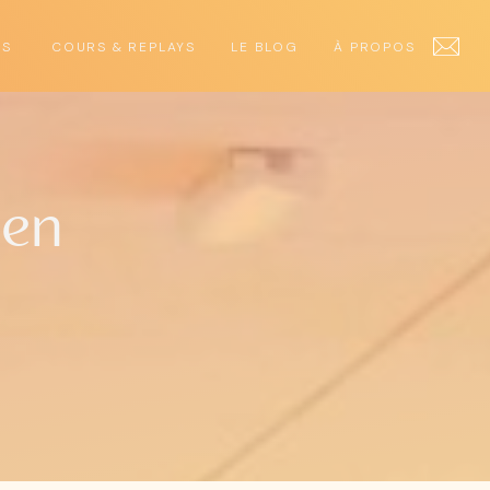
ES
COURS & REPLAYS
LE BLOG
À PROPOS
 en