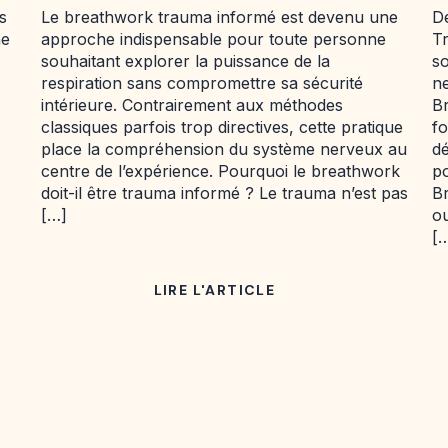
s
Le breathwork trauma informé est devenu une
D
ne
approche indispensable pour toute personne
Tr
souhaitant explorer la puissance de la
s
respiration sans compromettre sa sécurité
n
intérieure. Contrairement aux méthodes
B
classiques parfois trop directives, cette pratique
f
place la compréhension du système nerveux au
d
centre de l’expérience. Pourquoi le breathwork
po
doit-il être trauma informé ? Le trauma n’est pas
B
[…]
ou
[
LIRE L'ARTICLE