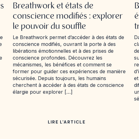
es
Breathwork et états de
B
conscience modifiés : explorer
é
le pouvoir du souffle
t
ue
Le Breathwork permet d’accéder à des états de
D
e
conscience modifiés, ouvrant la porte à des
cl
libérations émotionnelles et à des prises de
de
e
conscience profondes. Découvrez les
su
mécanismes, les bénéfices et comment se
re
former pour guider ces expériences de manière
d’
sécurisée. Depuis toujours, les humains
et
cherchent à accéder à des états de conscience
di
élargie pour explorer […]
un
sé
LIRE L'ARTICLE